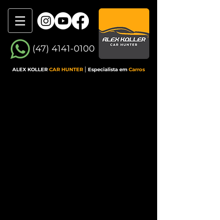
(47) 4141-0100
|
ALEX KOLLER
CAR HUNTER
Especialista em
Carros
BLOG
Dúvidas, dicas, como funciona, o
que fazer quando...
No menu a seguir você pode
filtrar os artigos por assunto ou
pesquisar por palavra-
chave.
Fique a vontade para
curtir, comentar, perguntar e
compartilhar. Caso queira sugerir
um tema para o próximo artigo,
entre
em
contato
!