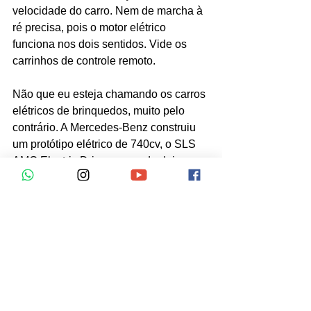
velocidade do carro. Nem de marcha à 
ré precisa, pois o motor elétrico 
funciona nos dois sentidos. Vide os 
carrinhos de controle remoto.
Não que eu esteja chamando os carros 
elétricos de brinquedos, muito pelo 
contrário. A Mercedes-Benz construiu 
um protótipo elétrico de 740cv, o SLS 
AMG Electric Drive, capaz de deixar 
muitos esportivos “normais” comendo 
poeira.
Hoje já é possível comprar carros 
híbridos (elétrico + gasolina) no Brasil. 
Estão disponíveis modelos da Ford, 
Toyota, Lexus, Mitsubishi e BMW. A 
Fiat também já anunciou que em breve 
terá uma opção. Com a expectativa de 