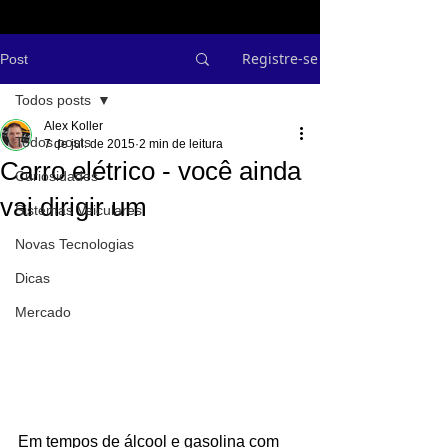
Registre-se
Post
Todos posts
Alex Koller
Todos posts
7 de jul. de 2015
2 min de leitura
Carro elétrico - você ainda
Curiosidades
vai dirigir um
Sistemas Veiculares
Novas Tecnologias
Dicas
Mercado
Em tempos de álcool e gasolina com 