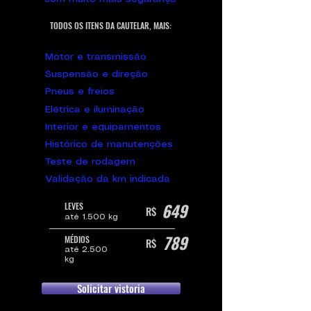
TODOS OS ITENS DA CAUTELAR, MAIS:
Motor e transmissão
Suspensão e direção
Pneus e freios
Elétrica e iluminação
Interior e equipamentos
Histórico de manutenções
Teste de rodagem
Validação da km indicada
649
LEVES
R$
até 1.500 kg
789
MÉDIOS
R$
até 2.500
kg
Solicitar vistoria