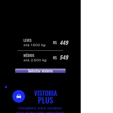
Marcações de chassi, motor
e vidros
Estrutura e sinais de colisões
Pintura e alinhamento de
peças
LEVES
449
R$
até 1.500 kg
MÉDIOS
549
R$
até 2.500 kg
Solicitar vistoria
VISTORIA
PLUS
Completa, para comprar
com muito mais segurança