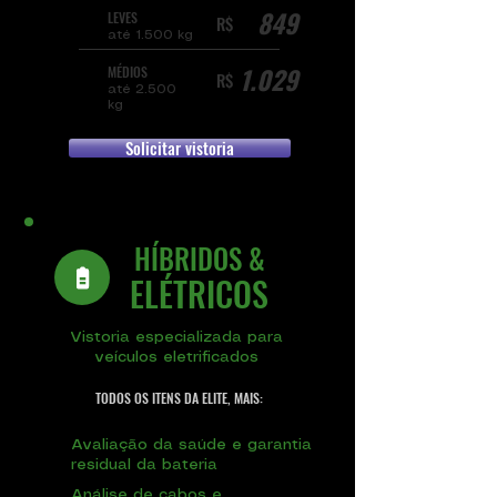
849
LEVES
R$
até 1.500 kg
1.029
MÉDIOS
R$
até 2.500
kg
Solicitar vistoria
HÍBRIDOS &
ELÉTRICOS
Vistoria especializada para
veículos eletrificados
TODOS OS ITENS DA ELITE, MAIS:
Avaliação da saúde e garantia
residual da bateria
Análise de cabos e