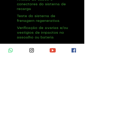
conectores do sistema de
recarga
Teste do sistema de
frenagem regenerativa
Verificação de avarias e/ou
vestígios de impactos no
assoalho ou bateria
999
LEVES
R$
até 1.600
kg
1.199
MÉDIOS
R$
até 2.700
kg
Solicitar vistoria
Consulte valores para motos,
trailers
,
motorhomes
e outros, ou laudos
judiciais.