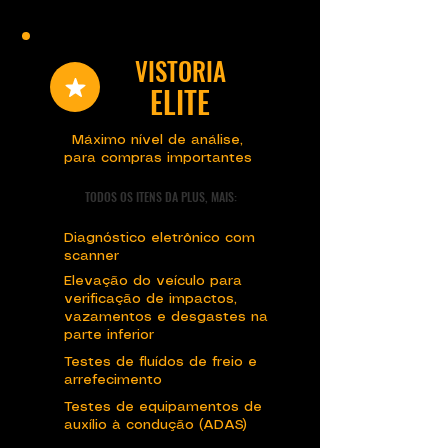
VISTORIA
ELITE
Máximo nível de análise,
para compras importantes
TODOS OS ITENS DA PLUS, MAIS:
Diagnóstico eletrônico com
scanner
Elevação do veículo para
verificação de impactos,
vazamentos e desgastes na
parte inferior
Testes de fluídos de freio e
arrefecimento
Testes de equipamentos de
auxílio à condução (ADAS)