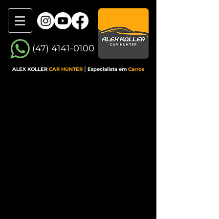
(47) 4141-0100
|
ALEX KOLLER
CAR HUNTER
Especialista em
Carros
AVALIAÇÃO PRÉ-
COMPRA
Compre seu carro com segurança, evite
problemas ocultos e tenha uma opinião técnica
imparcial antes de fechar negócio.