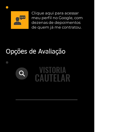
Clique aqui para acessar
meu perfil no Google, com
dezenas de depoimentos
de quem já me contratou.
Opções de Avaliação
VISTORIA
CAUTELAR
Ideal para validar a procedência
e a estrutura do veículo
Documentação e
procedência
Leilão, sinistro e restrições
Débitos, multas e alienações