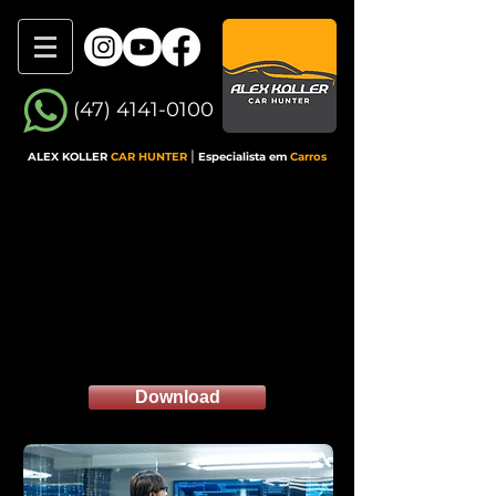
(47) 4141-0100
|
ALEX KOLLER
CAR HUNTER
Especialista em
Carros
POLÍTICA DE
PRIVACIDADE
Clique no botão para conhecer a nossa
Política de Privacidade
e entender como
cuidamos dos seus dados pessoais:
Download