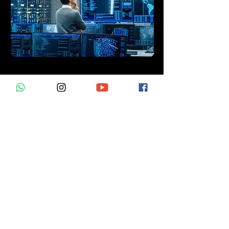
Blumenau - Santa Catarina
Atendo: Vale do Itajaí, Litoral Norte,
região de Joinville e Grande
Florianópolis. Consulte para outras
regiões.
2026
Alex Koller Car Hunter
CNPJ
46.538.730
/0001-41
Todos os direitos reservados
Conheça nossa
Política de
Privacidade