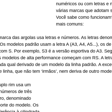
numéricos ou com letras e 
várias marcas que adotam s
Você sabe como funcionam
mais comuns:
marca das argolas usa letras e números. As letras denom
Os modelos padrão usam a letra A (A3, A4, A5...), os de 
om S. Por exemplo, S3 é a versão esportiva do A3. Seg
s modelos de alta performance começam com RS. A let
da qual derivado de um modelo da linha padrão. A exce
e linha, que não tem ‘irmãos’, nem deriva de outro mode
uplo rim usa um 
números de três 
iro, denominado 
 porte do modelo. Os 
erência à cilindrada 