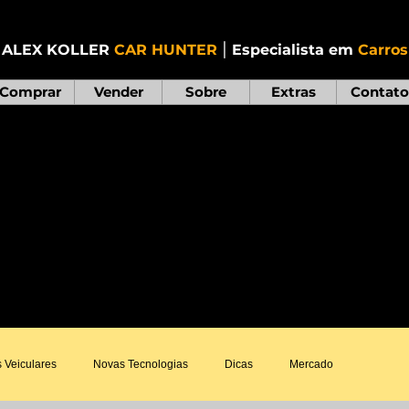
|
ALEX KOLLER
CAR HUNTER
Especialista em
Carros
Comprar
Vender
Sobre
Extras
Contato
a, o que fazer quando...
iltrar os artigos por assunto ou pesquisar por palavra
 compartilhar. Caso queira sugerir um tema para o próxi
 Veiculares
Novas Tecnologias
Dicas
Mercado