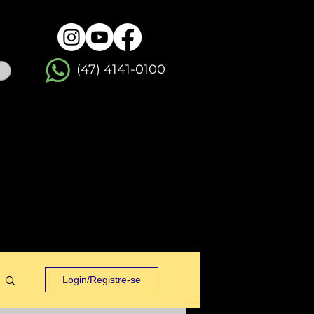
(47) 4141-0100
-chave.
Fique a vontade para
mo artigo, entre
em
contato
!
Login/Registre-se