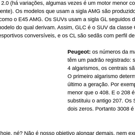
2.0 (há variações, algumas vezes é um motor menor c
nte). Os modelos que usam a sigla AMG são produzidos
 como o E45 AMG. Os SUVs usam a sigla GL seguidos da
odelo do qual derivam. Assim, GLC é o SUV da classe 
sportivos conversíveis, e os CL são sedãs com perfil de
Peugeot:
 os números da ma
têm um padrão registrado: 
4 algarismos, os centrais s
O primeiro algarismo determ
último a geração. Por exemp
menor que o 408. E o 208 é
substituiu o antigo 207. O
dois zeros. Portanto 3008 é
hoje, né? Não é nosso objetivo alongar demais, nem exp