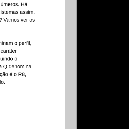
números. Há 
istemas assim. 
? Vamos ver os 
inam o perfil, 
caráter 
uindo o 
ra Q denomina 
ção é o R8, 
lo.