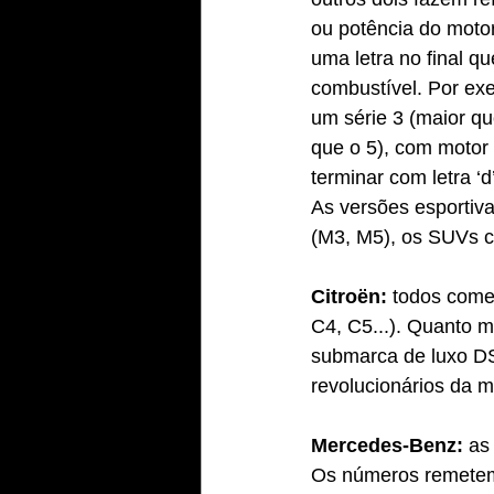
ou potência do moto
uma letra no final q
combustível. Por ex
um série 3 (maior qu
que o 5), com motor 
terminar com letra ‘d’
As versões esporti
(M3, M5), os SUVs c
Citroën:
 todos come
C4, C5...). Quanto m
submarca de luxo DS
revolucionários da m
Mercedes-Benz: 
as
Os números remetem 