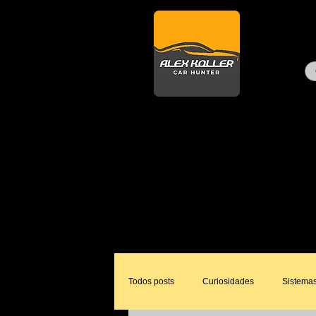
BLOG
Dúvidas, dicas, como funcion
No menu a seguir você pode f
curtir, comentar, perguntar e
Todos posts
Curiosidades
Sistemas