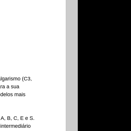
lgarismo (C3, 
ra a sua 
delos mais 
A, B, C, E e S. 
ntermediário 