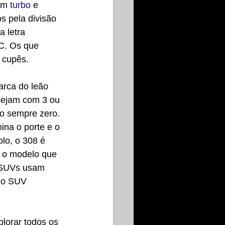
om 
turbo
 e 
 pela divisão 
 letra 
C. Os que 
 cupês.
rca do leão 
sejam com 3 ou 
ão sempre zero. 
ina o porte e o 
lo, o 308 é 
 o modelo que 
s SUVs usam 
 o SUV 
lorar todos os 