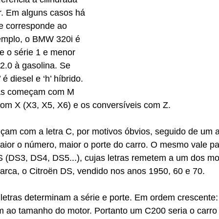
r. Em alguns casos há 
ue corresponde ao 
emplo, o BMW 320i é 
e o série 1 e menor 
2.0 à gasolina. Se 
 é diesel e ‘h’ híbrido. 
vas começam com M 
om X (X3, X5, X6) e os conversíveis com Z.
çam com a letra C, por motivos óbvios, seguido de um a
aior o número, maior o porte do carro. O mesmo vale pa
 (DS3, DS4, DS5...), cujas letras remetem a um dos mo
arca, o Citroën DS, vendido nos anos 1950, 60 e 70.
 letras determinam a série e porte. Em ordem crescente: 
ao tamanho do motor. Portanto um C200 seria o carro i