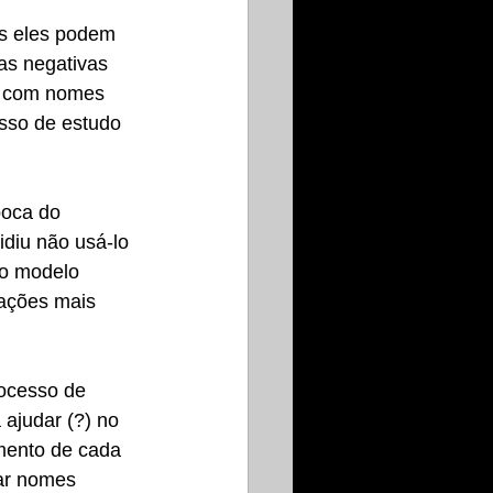
is eles podem 
as negativas 
os com nomes 
sso de estudo 
poca do 
diu não usá-lo 
do modelo 
ações mais 
ocesso de 
 ajudar (?) no 
mento de cada 
ar nomes 