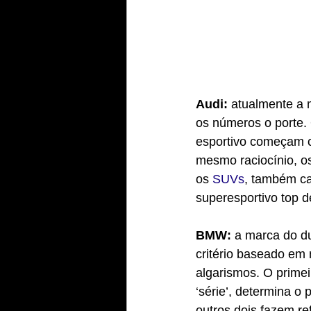
Audi:
 atualmente a 
os números o porte. 
esportivo começam c
mesmo raciocínio, o
os 
SUVs
, também ca
superesportivo top d
BMW: 
a marca do d
critério baseado em 
algarismos. O prime
‘série’, determina o
outros dois fazem ref