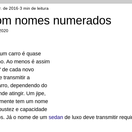
r. de 2016
3 min de leitura
com nomes numerados
 2020
um carro é quase 
o. Ao menos é assim 
’ de cada novo 
 transmitir a 
arro, dependendo do 
de atingir. Um jipe, 
lmente tem um nome 
bustez e capacidade 
os. Já o nome de um 
sedan
 de luxo deve transmitir requi